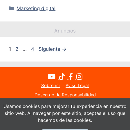
Categorías
Marketing digital
Anuncios
Página
Página
Página
1
2
…
4
Siguiente
→
Sobre mi
Aviso Legal
Descargo de Responsabilidad
Política de Privacidad
Política de Cookies
Usamos cookies para mejorar tu experiencia en nuestro
sitio web. Al navegar por este sitio, aceptas el uso que
Contacto
hacemos de las cookies.
© Todos los derechos reservados 2026