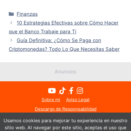
Categorías
Finanzas
10 Estrategias Efectivas sobre Cómo Hacer
que el Banco Trabaje para Ti
Guía Definitiva: ¿Cómo Se Paga con
Criptomonedas? Todo Lo Que Necesitas Saber
Anuncios
Sobre mi
Aviso Legal
Descargo de Responsabilidad
Política de Privacidad
Política de Cookies
Usamos cookies para mejorar tu experiencia en nuestro
sitio web. Al navegar por este sitio, aceptas el uso que
Contacto