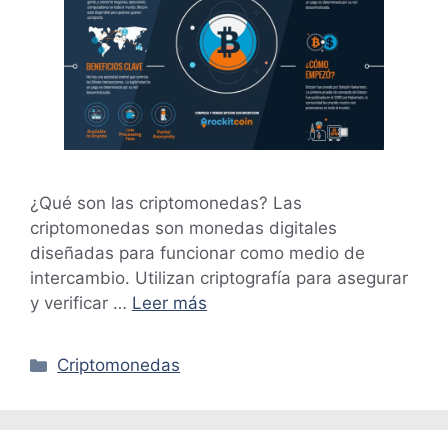
¿Qué son las criptomonedas? Las
criptomonedas son monedas digitales
diseñadas para funcionar como medio de
intercambio. Utilizan criptografía para asegurar
y verificar …
Leer más
Categorías
Criptomonedas