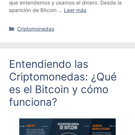
que entendemos y usamos el dinero. Desde la
aparición de Bitcoin …
Leer más
Categorías
Criptomonedas
Entendiendo las
Criptomonedas: ¿Qué
es el Bitcoin y cómo
funciona?