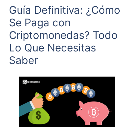
Guía Definitiva: ¿Cómo
Se Paga con
Criptomonedas? Todo
Lo Que Necesitas
Saber