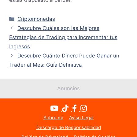
Categorías
Criptomonedas
Descubre Cuáles son las Mejores
Estrategias de Trading para Incrementar tus
Ingresos
Descubre Cuánto Dinero Puede Ganar un
Trader al Mes: Guía Definitiva
Anuncios
Sobre mi
Aviso Legal
Descargo de Responsabilidad